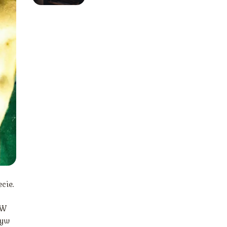
cie.
 W
ływ