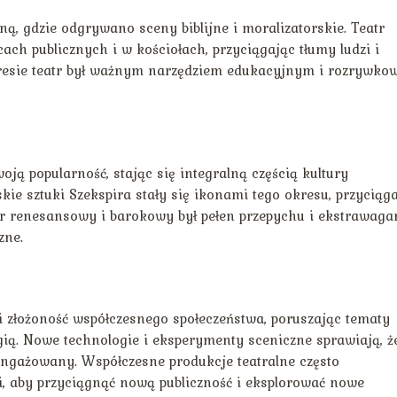
ną, gdzie odgrywano sceny biblijne i moralizatorskie. Teatr
ach publicznych i w kościołach, przyciągając tłumy ludzi i
kresie teatr był ważnym narzędziem edukacyjnym i rozrywk
ją popularność, stając się integralną częścią kultury
skie sztuki Szekspira stały się ikonami tego okresu, przyciąg
tr renesansowy i barokowy był pełen przepychu i ekstrawagan
zne.
i złożoność współczesnego społeczeństwa, poruszając tematy
gią. Nowe technologie i eksperymenty sceniczne sprawiają, ż
zaangażowany. Współczesne produkcje teatralne często
, aby przyciągnąć nową publiczność i eksplorować nowe