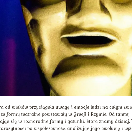
óra od wieków przyciągała uwagę i emocje ludzi na całym świe
wsze formy teatralne powstawały w Grecji i Rzymie. Od tamtej
ałcając się w różnorodne formy i gatunki, które znamy dzisiaj.
starożytności po współczesność, analizując jego ewolucję i wp