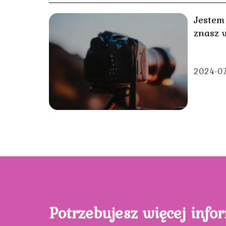
Jestem
znasz 
2024-07
Potrzebujesz więcej info