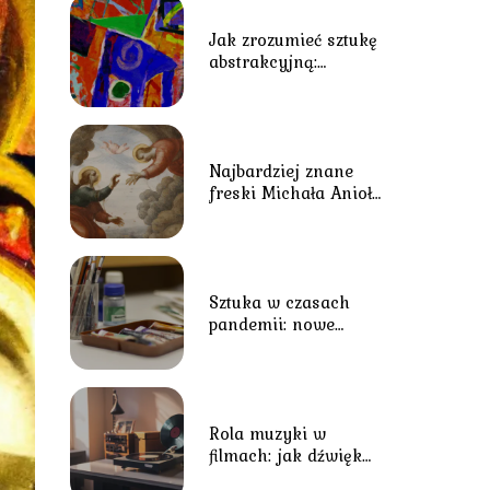
Jak zrozumieć sztukę
abstrakcyjną:
przewodnik dla
początkujących
Najbardziej znane
freski Michała Anioła
i ich znaczenie
Sztuka w czasach
pandemii: nowe
wyzwania i adaptacje
Rola muzyki w
filmach: jak dźwięk
kształtuje emocje