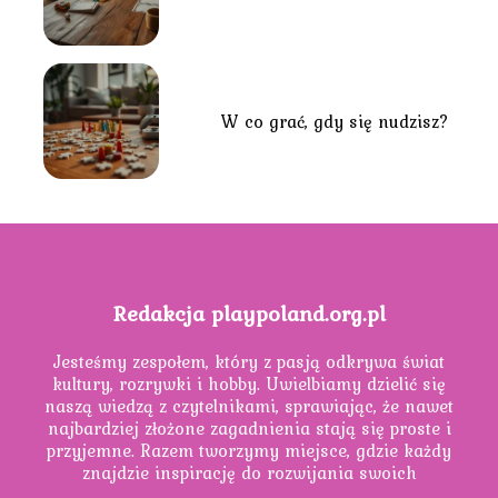
W co grać, gdy się nudzisz?
Redakcja playpoland.org.pl
Jesteśmy zespołem, który z pasją odkrywa świat
kultury, rozrywki i hobby. Uwielbiamy dzielić się
naszą wiedzą z czytelnikami, sprawiając, że nawet
najbardziej złożone zagadnienia stają się proste i
przyjemne. Razem tworzymy miejsce, gdzie każdy
znajdzie inspirację do rozwijania swoich
zainteresowań.