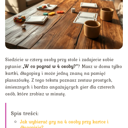
Siedzicie w cztery osoby przy stole i zadajecie sobie
pytanie:
„W co pograć w 4 osoby?”
? Masz w domu tylko
kartki, długopisy i może jedną znaną na pamięć
planszówkę. Z tego tekstu poznasz zestaw prostych,
śmiesznych i bardzo angażujących gier dla czterech
osób, które zrobisz w minutę.
Spis treści:
Jak wybierać gry na 4 osoby przy kartce i
długopisie?