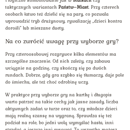
taktycznych wariantach
Państw–Miast
. Przy czterech
osobach łatwo też dzielić się na pary, co pozwala
wprowadzić tryb drużynowy, rywalizację „dzieci kontra
dorośli” lub mieszane duety.
Na co zwrócić uwagę przy wyborze gry?
Przy czteroosobowej rozgrywce kilka elementów ma
szczególne znaczenie. Od nich zależy, czy zabawa
wciągnie na godzinę, czy skończy się po dwóch
rundach. Dobrze, gdy gra szybko się tłumaczy, daje pole
do śmiechu, ale też choć odrobinę uczy.
W praktyce przy wyborze gry na kartkę i długopis
warto patrzeć na takie cechy jak jasne zasady, liczba
aktywnych zadań w turze oraz to, czy młodsze dzieci
mają realną szansę na wygraną. Sprawdza się też
podział na role, bo jedni wolą wymyślać hasła, inni
strzelać, a jeszcze inni rysować. To wszystko możesz