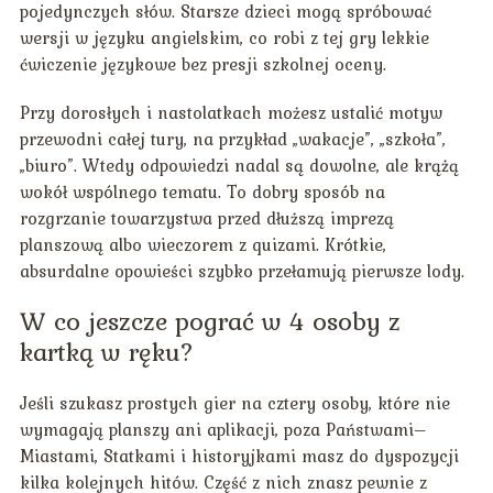
pojedynczych słów. Starsze dzieci mogą spróbować
wersji w języku angielskim, co robi z tej gry lekkie
ćwiczenie językowe bez presji szkolnej oceny.
Przy dorosłych i nastolatkach możesz ustalić motyw
przewodni całej tury, na przykład „wakacje”, „szkoła”,
„biuro”. Wtedy odpowiedzi nadal są dowolne, ale krążą
wokół wspólnego tematu. To dobry sposób na
rozgrzanie towarzystwa przed dłuższą imprezą
planszową albo wieczorem z quizami. Krótkie,
absurdalne opowieści szybko przełamują pierwsze lody.
W co jeszcze pograć w 4 osoby z
kartką w ręku?
Jeśli szukasz prostych gier na cztery osoby, które nie
wymagają planszy ani aplikacji, poza Państwami–
Miastami, Statkami i historyjkami masz do dyspozycji
kilka kolejnych hitów. Część z nich znasz pewnie z