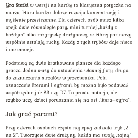
Gra Statki
w wersji na kartkę to klasyczna potyczka na
morzu, która bardzo dobrze rozwija koncentrację i
myślenie przestrzenne. Dla czterech osób masz kilka
opcji: dwie równoległe pary, mini turniej „każdy z
każdym” albo rozgrywkę drużynową, w której partnerzy
wspólnie ustalają ruchy. Każdy z tych trybów daje nieco
inne emocje.
Podstawą są dwie kratkowane plansze dla każdego
gracza. Jedna służy do ustawienia własnej floty, druga
do zaznaczania strzałów w przeciwnika. Pola
oznaczacie literami i cyframi, by można było podawać
współrzędne jak A3 czy D7. To prosta notacja, ale
szybko uczy dzieci poruszania się na osi „litera–cyfra”.
Jak grać parami?
Przy czterech osobach często najlepiej zadziała tryb „2
na 2”. Tworzycie dwie drużyny, każda ma swoją „tajną”