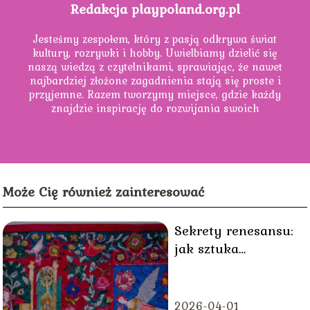
Redakcja playpoland.org.pl
Jesteśmy zespołem, który z pasją odkrywa świat
kultury, rozrywki i hobby. Uwielbiamy dzielić się
naszą wiedzą z czytelnikami, sprawiając, że nawet
najbardziej złożone zagadnienia stają się proste i
przyjemne. Razem tworzymy miejsce, gdzie każdy
znajdzie inspirację do rozwijania swoich
zainteresowań.
Może Cię również zainteresować
Sekrety renesansu:
jak sztuka
odrodzenia
odmieniła świat
2026-04-01